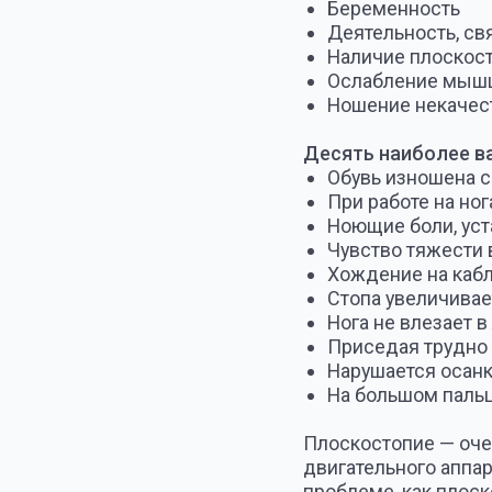
Плоскостопие — очень серь
двигательного аппарата, т
проблеме, как плоскостоп
здоровье стоп — это здоро
Поэтому не затягивайте с
в Центр «Мастер стопы и о
Уважаемые читатели, отнес
вовремя осуществить проф
примите меры по его лече
Помните, наличие болей в 
профилактику и лечение за
хорошее настроение и ком
Лучшая защита стопы — эт
стопы!
В зависимости от того, ка
Продольное плоскостопи
При продольном плоскостоп
увеличивается длина стоп
внутренним краем стопы и
к изнашиванию обуви по в