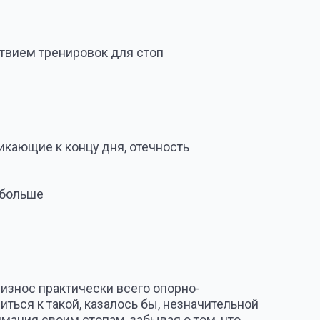
ически всего опорно-
, казалось бы, незначительной
стопам, забывая о том, что
е с осложнениями плоскостопия.
омов сразу же обращайтесь
ниманием. Если вы не успели
 развития заболевания, срочно
 приговор. Осуществляя
ей в ногах, приобретете
ой архитектуре сводов Вашей
 в результате чего
ращение расстояния между
ется косолапость, что приводит