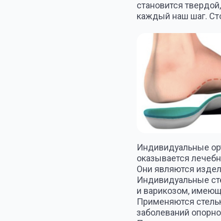
Индивидуальные ортопедич
оказывается лечебное дей
Они являются изделием, з
Индивидуальные стельки 
и варикозом, имеющих пр
Применяются стельки для 
заболеваний опорно-двигат
Практически у всех людей
аппарата:
распластанность перед
деформирующий артроз 
пяточные шпоры