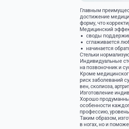
на позвоночник и суставы
Кроме медицинского, выд
риск заболеваний суставо
вен, сколиоза, артрита, по
Изготовление индивидуаль
Хорошо продуманный аппа
особенности каждого клиен
профессию, уровень нагруз
Таким образом, изготовле
в ногах, но и поможет спр
конкретные изъяны, котор
Лучшая защита стопы — эт
стопы!
Плоскостопие 