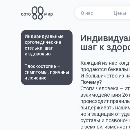
О нас
Цены
Индивидуальны
Индивидуальные
ортопедические
шаг к здоровь
стельки: шаг
к здоровью
Каждый из нас когда-либо 
Плоскостопие —
продаются буквально на ка
симптомы, причины
И большинство из них яв
и лечение
Почему?
Стопа человека — это уник
взаимодействия 26 костей
происходит правильно, на
выдерживать нашим стопам
но и защищая от ударных 
суставы и позвоночник. С
с землёй, изменяет форму
становится твердой, прочн
каждый наш шаг. Стопа — 