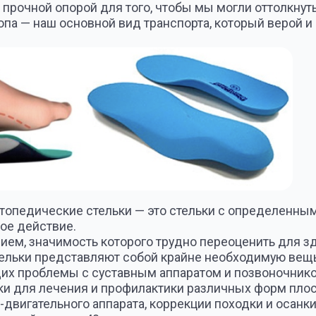
еские стельки — это стельки с определенным рельефом, 
ствие.
начимость которого трудно переоценить для здоровья чело
представляют собой крайне необходимую вещь для людей
облемы с суставным аппаратом и позвоночником.
лечения и профилактики различных форм плоскостопия и д
ельного аппарата, коррекции походки и осанки.
 старше 40 лет, страдающих плоскостопием, развиваются 
него отдела стопы (поперечное плоскостопие)
мелких суставов стопы