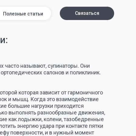
Связаться
атьи
вают, супинаторы. Они
ских салонов и поликлиник.
ая зависит от гармоничного
Когда это взаимодействие
нагрузки приходится
ть разнообразные движения,
жки, колени, тазобедренные
ю удара при контакте пятки
ости, и в нужный момент
ься вперед. Так происходит
жит нам всю жизнь!