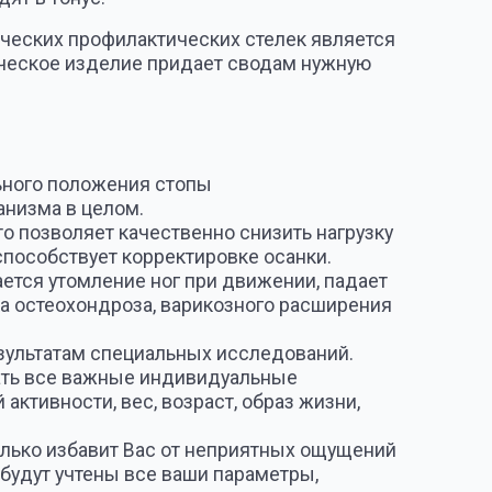
 корректировке осанки.
е ног при движении, падает
роза, варикозного расширения
ециальных исследований.
ные индивидуальные
вес, возраст, образ жизни,
т Вас от неприятных ощущений
ы все ваши параметры,
ой архитектуре сводов Вашей
двигательного аппарата, при
в стопы. Характеризуется
итием ряда осложнений