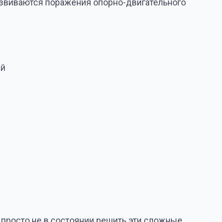
 состоянии решить эти сложные
ши ноги сводами
ак правильно, значительно
андартные стельки
олей в позвоночнике!
няют следующие функции: