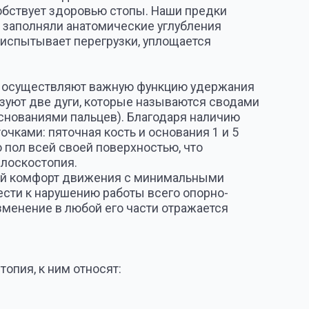
относят:
ровок для стоп
нцу дня, отечность