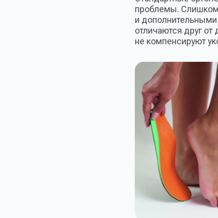
Главным преимуществом н
достижение медицинского
форму, что корректирует с
Медицинский эффект закл
своды поддерживаются
сглаживается любая уд
начинается обратный п
Стельки нормализуют и улу
Индивидуальные стельки и