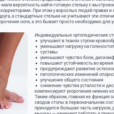
уменьшают нагрузку на голеностопные, коленн
суставы
уменьшают чувство боли, дискомфорта и устало
повышают устойчивость во время передвижен
предупреждают развитие остеохондроза, остео
патологических изменений опорно-двигательно
улучшение общего состояния
снижение чувства усталости и дискомфорта
компенсируют укорочение нижних конечностей до
Таким образом, главная их функция заключается в
сводов стопы в первоначальном состоянии, след
приходится большая часть нагрузок, расслабляют
мышцы — начинают работать и приходят в тонус.
ошения персонально изготовленных ортопедических профи
 эффекта. Правильно изготовленное ортопедическое изде
топу полностью.
ючается в следующем:
 в анатомически-правильном положении
арная нагрузка при движении
роцесс деформации — восстановление нормального положе
чшают кровообращение не только ног, но и организма в цел
зготовлены из амортизирующего материала, это позволяет 