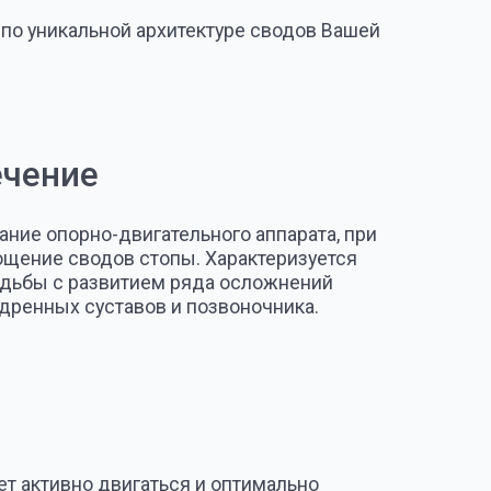
тавов и позвоночника.
вигаться и оптимально
оровью стопы. Наши предки
анатомические углубления
перегрузки, уплощается
ляют важную функцию удержания
ги, которые называются сводами
пальцев). Благодаря наличию
чная кость и основания 1 и 5
оей поверхностью, что
.
движения с минимальными
ению работы всего опорно-
любой его части отражается