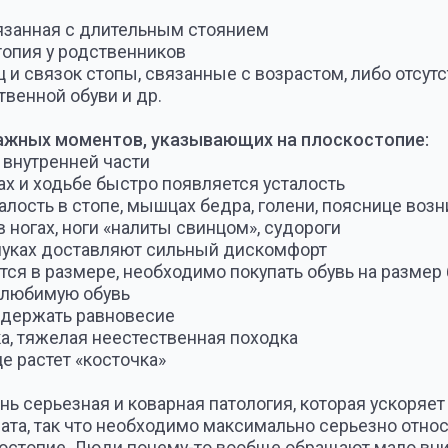
езная и коварная патология, которая ускоряет износ практ
ак что необходимо максимально серьезно относиться к такой
ие. Люди почему-то вообще обращают мало внимания своим 
вье всего организма, и обращаются к врачу чаще всего уж
 лечением плоскостопия и при возникновении первых симпт
санки».
итесь к здоровью ваших ног и ног ваших детей с особым в
илактические действия и запустили механизм дальнейшего
нию.
стопе, поперечного или продольного плоскостопия — это не
болевания, вы обязательно способствуете прекращению бол
фортное самочувствие.
о индивидуальная стелька, точно выполненная по уникальн
кой свод стопы уплощен, различают три типа плоскостопия:
е
ии стопа всей своей поверхностью соприкасается с полом,
ы. Основной признак продольного плоскостопия — это сок
 поверхностью пола. При продольном плоскостопии развива
сей длине подошвы и каблука с внутренней стороны.