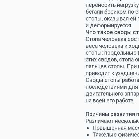
на всей его работе.
Причины развития плоск
Различают несколько факто
Повышенная масса тел
Тяжелые физические на
Беременность
Деятельность, связанн
Наличие плоскостопия 
Ослабление мышц и связ
Ношение некачественной
Десять наиболее важных
Обувь изношена с внутр
При работе на ногах и х
Ноющие боли, усталость
Чувство тяжести в ногах
Хождение на каблуках 
Стопа увеличивается в 
Нога не влезает в люби
Приседая трудно держа
Нарушается осанка, тяж
На большом пальце раст