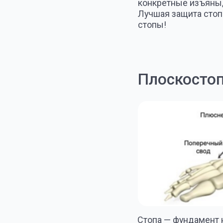
Стопа — фундамент нашего 
переносить нагрузку веса 
бегали босиком по естеств
стопы, оказывая ей подде
и деформируется.
Что такое своды стопы?
Стопа человека состоит и
веса человека и ходьбы. 
стопы: продольные (по вн
этих сводов, стопа опирае
пальцев стопы. При выпрям
приводит к ухудшению амо
Своды стопы работают ка
последствиями для органи
двигательного аппарата, т