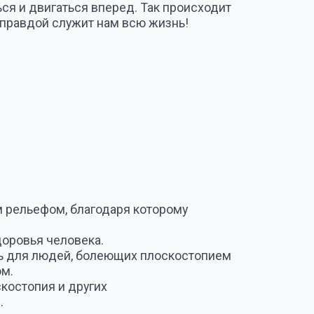
благодаря которому
века.
, болеющих плоскостопием
ругих
поражения опорно-двигательного