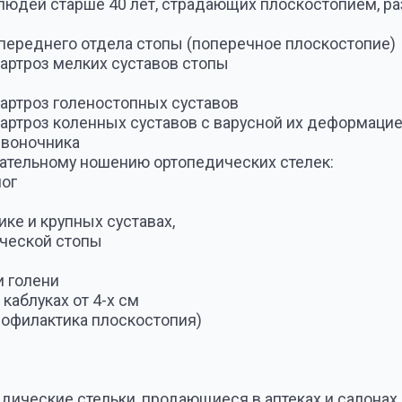
голеностопных суставов
коленных суставов с варусной их деформацией
ника
ому ношению ортопедических стелек:
крупных суставах,
й стопы
ни
ах от 4-х см
ктика плоскостопия)
ие стельки, продающиеся в аптеках и салонах, просто не в
ероятность найти готовую стельку с выстроенными под Ва
торами. При этом у взрослых людей правая и левые ноги, к
 а стандартные стельки не учитывают эти отличия. Также ст
е ноги, а это бывает просто необходимо для устранения б
Индивидуальные ортопедические стельки выпол
улучшают в тканях ступни кровообращение