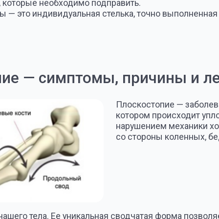
со стороны коленных, бедренных сус
тела. Ее уникальная сводчатая форма позволяет активно д
тела. Вот только современная жизнь мало способствует зд
енному грунту, при этом песок, мелкие камушки заполняли 
ржку. Стопа современного человека постоянно испытывает 
з множества костей, суставов и связок, которые осуществ
Соединяясь между собой, элементы стопы образуют две ду
утреннему краю стопы) и поперечный (между основаниями 
тся не всей поверхностью, а тремя основными точками: пято
лении этих дуг (или сводов) стопа опирается о пол всей св
ртизирующих свойств и развитию симптомов плоскостопия
к пружины и рычаги, обеспечивая максимальный комфорт 
зма. Повреждения этого звена способно привести к наруш
ак как организм это единое целое и малейшее изменение в 