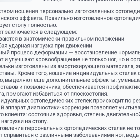
. Кроме того, ношение индивидуальных стелек способствует
еляют еще дополнительные эффекты: уменьшается утомлени
в и позвоночника, обеспечивается профилактика остеохонд
могают избавиться от плоскостопия.
ных ортопедических стелек происходит по результатам сп
рат диагностики-коррекции позволяет учитывать все важ
та: состояние здоровья, степень двигательной активности, 
ки на стопу.
ние персональных ортопедических стелек не только избави
авиться с различными заболеваниями ног, ведь будут учтен
ые необходимо подправить.
о индивидуальная стелька, точно выполненная по уникальн
— симптомы, причины и лечение
Плоскостопие — заболевание опорно-
котором происходит уплощение сводо
нарушением механики ходьбы с разв