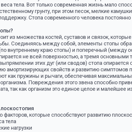
остопия
ров, которые способствуют развитию плоскостопия, к ним 
а
грузки
ая с длительным стоянием
у родственников
ок стопы, связанные с возрастом, либо отсутствием трени
 обуви и др.
 моментов, указывающих на плоскостопие:
енней части
одьбе быстро появляется усталость
 в стопе, мышцах бедра, голени, пояснице возникающие к ко
, ноги «налиты свинцом», судороги
доставляют сильный дискомфорт
размере, необходимо покупать обувь на размер больше
мую обувь
ть равновесие
елая неестественная походка
ет «косточка»