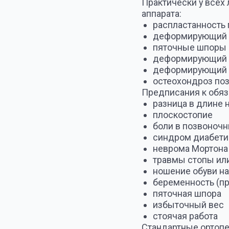
деформирующий артроз 
деформирующий артроз 
остеохондроз позвоноч
Предписания к обязательн
разница в длине ног
плоскостопие
боли в позвоночнике и 
синдром диабетическо
неврома Мортона
травмы стопы или голе
ношение обуви на каблук
беременность (профила
пяточная шпора
избыточный вес
стоячая работа
Стандартные ортопедическ
проблемы. Слишком мала в
и дополнительными коррек
отличаются друг от друга,
не компенсируют укорочени