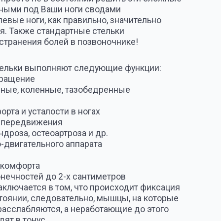
ые, тазобедренные
сти в ногах
ия
артроза и др.
го аппарата
 2-х сантиметров
 том, что происходит фиксация
овательно, мышцы, на которые
ся, а неработающие до этого
лактических стелек является
лие придает сводам нужную
ния стопы
ом.
качественно снизить нагрузку