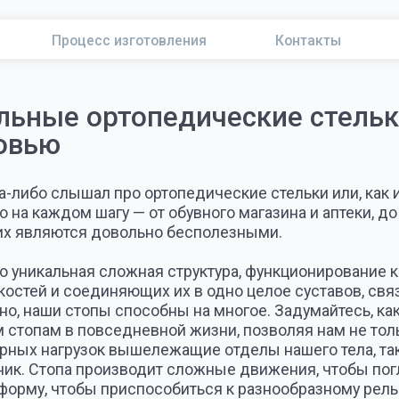
Процесс изготовления
Контакты
Полезные ст
е ортопедические стельки:
ю
слышал про ортопедические стельки или, как их часто назы
ждом шагу — от обувного магазина и аптеки, до ортопедиче
ляются довольно бесполезными.
альная сложная структура, функционирование которой котор
 и соединяющих их в одно целое суставов, связок и мышц. 
ши стопы способны на многое. Задумайтесь, какие большие 
 в повседневной жизни, позволяя нам не только выполня
нагрузок вышележащие отделы нашего тела, такие как лоды
топа производит сложные движения, чтобы поглотить энерги
, чтобы приспособиться к разнообразному рельефу поверхн
ой опорой для того, чтобы мы могли оттолкнуться и двигат
наш основной вид транспорта, который верой и правдой слу